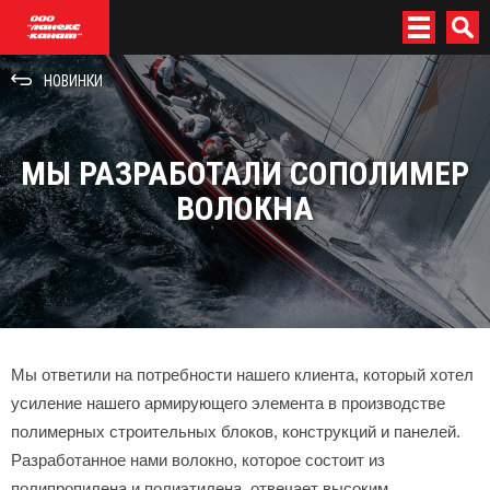
menu
П
НОВИНКИ
МЫ РАЗРАБОТАЛИ СОПОЛИМЕР
ВОЛОКНА
Мы ответили на потребности нашего клиента, который хотел
усиление нашего армирующего элемента в производстве
полимерных строительных блоков, конструкций и панелей.
Разработанное нами волокно, которое состоит из
полипропилена и полиэтилена, отвечает высоким